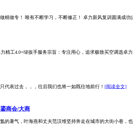
精做专！ 唯有不断学习，不断修正！ 卓力新风复训圆满成功[庆
精工4.0+绿扳手服务宗旨：专注用心，追求极致买空调选卓力，
只代表过去，，，往后我们也将一如既往地前行！
[阅读全文]
鎏商会/大商
氲氲的暑气，叶海燕和丈夫范汉维坚持奔走在城市的大街小巷，