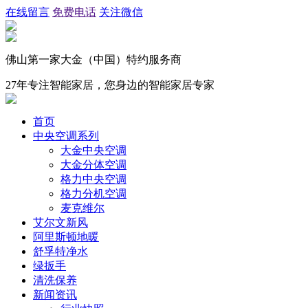
在线留言
免费电话
关注微信
佛山第一家大金（中国）特约服务商
27年专注智能家居，您身边的智能家居专家
首页
中央空调系列
大金中央空调
大金分体空调
格力中央空调
格力分机空调
麦克维尔
艾尔文新风
阿里斯顿地暖
舒孚特净水
绿扳手
清洗保养
新闻资讯