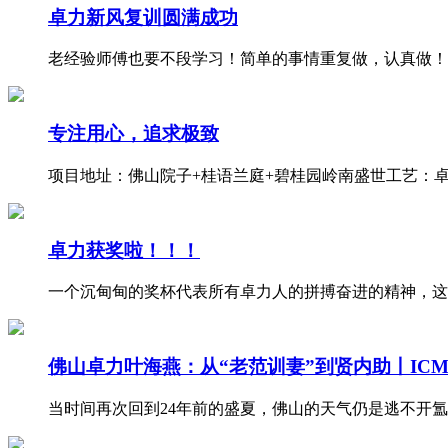
卓力新风复训圆满成功
老经验师傅也要不段学习！简单的事情重复做，认真做！做
专注用心，追求极致
项目地址：佛山院子+桂语兰庭+碧桂园岭南盛世工艺：卓力
卓力获奖啦！！！
一个沉甸甸的奖杯代表所有卓力人的拼搏奋进的精神，这
佛山卓力叶海燕：从“老范训妻”到贤内助丨ICM
当时间再次回到24年前的盛夏，佛山的天气仍是逃不开