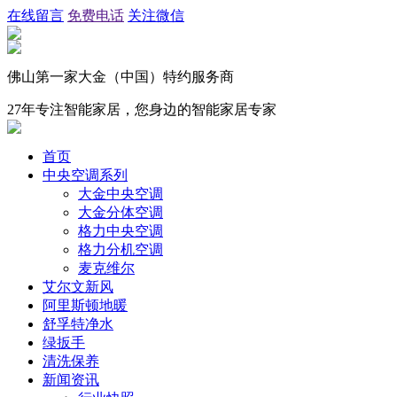
在线留言
免费电话
关注微信
佛山第一家大金（中国）特约服务商
27年专注智能家居，您身边的智能家居专家
首页
中央空调系列
大金中央空调
大金分体空调
格力中央空调
格力分机空调
麦克维尔
艾尔文新风
阿里斯顿地暖
舒孚特净水
绿扳手
清洗保养
新闻资讯